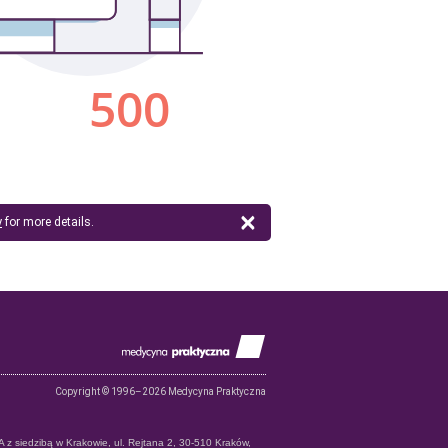
×
y
for more details.
Copyright © 1996–2026 Medycyna Praktyczna
 siedzibą w Krakowie, ul. Rejtana 2, 30-510 Kraków,