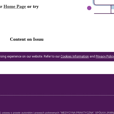
sing experience on our website. Refer to our
Cookies Information
and
Privacy Polic
st. 1 ustawy o prawie autorskim i prawach pokrewnych "MEDYCYNA PRAKTYCZNA" SPÓŁKA JAWNA z