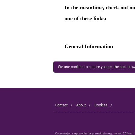
We use cookies to ensure you get the best brow
Contact
About
Cookies
Korzystając z uprawnienia przewidzianego w art. 26³ u